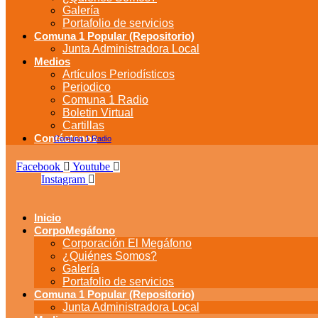
Galería
Portafolio de servicios
Comuna 1 Popular (Repositorio)
Junta Administradora Local
Medios
Artículos Periodísticos
Periodico
Comuna 1 Radio
Boletin Virtual
Cartillas
Contáctenos
Comuna 1 Radio
Facebook
Youtube
Instagram
Inicio
CorpoMegáfono
Corporación El Megáfono
¿Quiénes Somos?
Galería
Portafolio de servicios
Comuna 1 Popular (Repositorio)
Junta Administradora Local