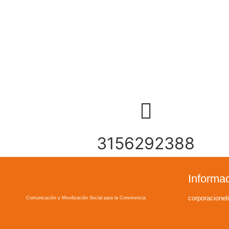
3156292388
Informa
corporacion
Comunicación y Movilización Social para la Convivencia