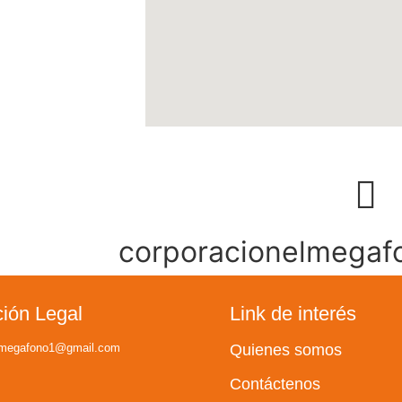
corporacionelmega
ción Legal
Link de interés
elmegafono1@gmail.com
Quienes somos
Contáctenos