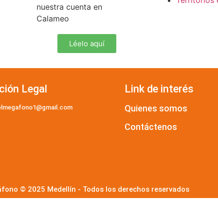
Territorios 
nuestra cuenta en
Calameo
Léelo aquí
ción Legal
Link de interés
Quienes somos
elmegafono1@gmail.com
Contáctenos
fono © 2025 Medellín - Todos los derechos reservados