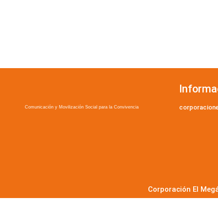
Informa
corporacion
Comunicación y Movilización Social para la Convivencia
Corporación El Megá