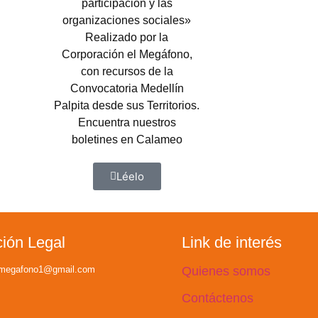
participación y las
organizaciones sociales»
Realizado por la
Corporación el Megáfono,
con recursos de la
Convocatoria Medellín
Palpita desde sus Territorios.
Encuentra nuestros
boletines en Calameo
Léelo
ción Legal
Link de interés
elmegafono1@gmail.com
Quienes somos
Contáctenos