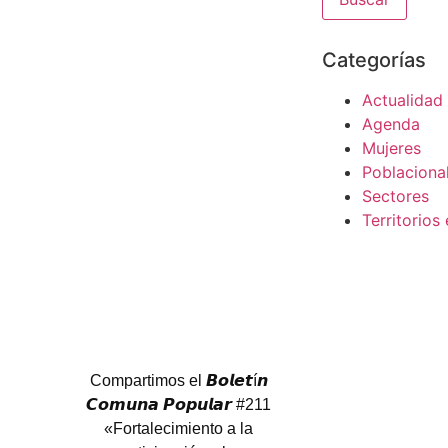
Categorías
Actualidad
Agenda
Mujeres
Poblaciona
Sectores
Territorios 
Compartimos el 𝘽𝙤𝙡𝙚𝙩í𝙣
𝘾𝙤𝙢𝙪𝙣𝙖 𝙋𝙤𝙥𝙪𝙡𝙖𝙧 #211
«Fortalecimiento a la