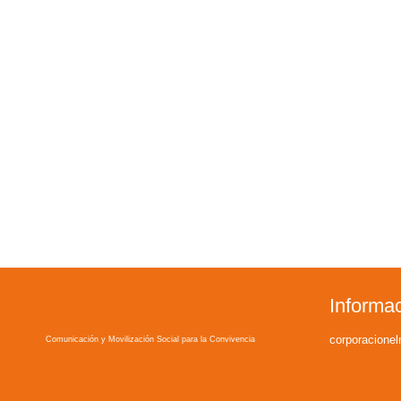
Informa
corporacion
Comunicación y Movilización Social para la Convivencia