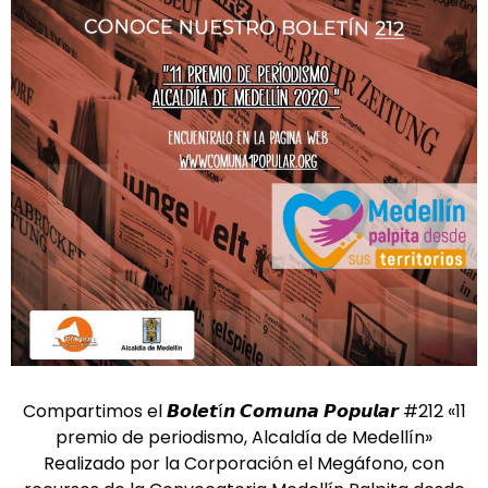
Compartimos el 𝘽𝙤𝙡𝙚𝙩í𝙣 𝘾𝙤𝙢𝙪𝙣𝙖 𝙋𝙤𝙥𝙪𝙡𝙖𝙧 #212 «11
premio de periodismo, Alcaldía de Medellín»
Realizado por la Corporación el Megáfono, con