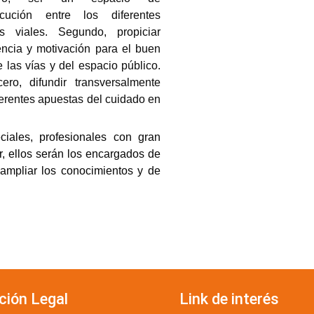
locución entre los diferentes
es viales. Segundo, propiciar
encia y motivación para el buen
 las vías y del espacio público.
cero, difundir transversalmente
ferentes apuestas del cuidado en
iales, profesionales con gran
r, ellos serán los encargados de
 ampliar los conocimientos y de
ción Legal
Link de interés