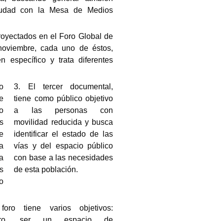
ciudad con la Mesa de Medios
oyectados en el Foro Global de
noviembre, cada uno de éstos,
 específico y trata diferentes
o
3. El tercer documental,
e
tiene como público objetivo
o
a las personas con
s
movilidad reducida y busca
e
identificar el estado de las
a
vías y del espacio público
a
con base a las necesidades
s
de esta población.
o
foro tiene varios objetivos:
ero, ser un espacio de