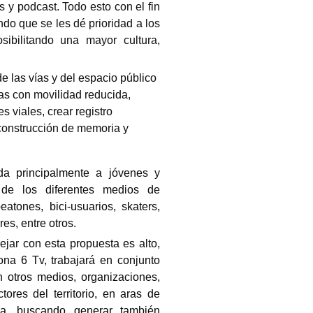
es y podcast. Todo esto con el fin
ando que se les dé prioridad a los
osibilitando una mayor cultura,
e las vías y del espacio público
as con movilidad reducida,
s viales, crear registro
a construcción de memoria y
da principalmente a jóvenes y
de los diferentes medios de
eatones, bici-usuarios, skaters,
res, entre otros.
jar con esta propuesta es alto,
ona 6 Tv, trabajará en conjunto
n otros medios, organizaciones,
ores del territorio, en aras de
va, buscando generar también