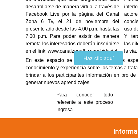
desarrollarse de manera virtual a través de
inter
Facebook Live por la página del Canal
actor
Zona 6 Tv, el 21 de noviembre del
conci
presente año desde las 4:00 p.m. hasta las
uso de
7:00 p.m. Para poder asistir de manera
Y ter
remota los interesados deberán inscribirse
las di
en el link: www.canalzona6tv.com/vidavial.
la vía.
Haz clic aquí
En este espacio se contará con invitados espec
conocimiento y experiencia sobre los temas a trata
brindar a los participantes información en pro de
generar nuevos aprendizajes.
Para conocer todo
referente a este proceso
ingresa
Informa